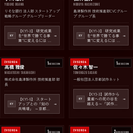
YUSUKE OGAWA
NOBUYA HASHIZUME
りそな銀行 法人部 スタートアップ
島津製作所 技術推進部CVCグルー
戦略グループ グループリーダー
プ グループ長
【KY1-3】 研究成果
【KY1-3】 研究成果
を“世界で勝てる事
を“世界で勝てる事
→
→
KY
KY
業”に変えるには ～
業”に変えるには ～
ディープテックス
ディープテックス
タートアップの資
タートアップの資
本政策～
本政策～
IVS2026
1
IVS2026
1
SESSION
SESSION
高橋 雅俊
佐々木 智一
MASATOSHI TAKAHASHI
TOMOKAZU SASAKI
株式会社島津製作所 技術推進部 部
一般社団法人京都試作ネット
長
【KY3-3】試作から
量産への死の谷を
【KY1-5】 スタート
→
KY
越える～「試作の
アップとの「知の
→
KY
聖地・京都」が支
共鳴場」 ～京都の
えるディープテッ
大企業・大学とワ
ク～
ンストップで出会
える場、伝統と革
新のぶつかり合
IVS2026
1
IVS2026
2
い！～
SESSION
SESSION
S