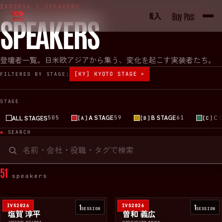
IVS2026 / SPEAKERS
PASS購入
PAS
Buy Pass
Buy Pass
SPEAKERS
登壇者一覧。日米欧アジアから集う、変化を起こす実装者たち。
[KY] KYOTO STAGE
×
FILTERED BY STAGE:
STAGE
A STAGE
B STAGE
C 
ALL STAGES
505
59
61
[
A
]
[
B
]
[
C
]
SEARCH
51
speaker
s
IVS2026
1
IVS2026
1
SESSION
SESSION
塩賀 淳平
曽和 義広