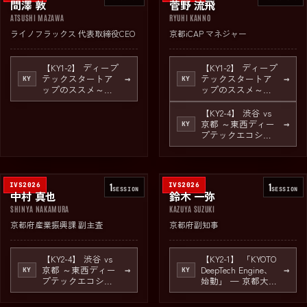
間澤 敦
菅野 流飛
ATSUSHI MAZAWA
RYUHI KANNO
ライノフラックス 代表取締役CEO
京都iCAP マネジャー
【KY1-2】 ディープ
【KY1-2】 ディープ
テックスタートア
テックスタートア
→
→
KY
KY
ップのススメ～巨
ップのススメ～巨
額の資金調達、世
額の資金調達、世
界展開前提のビジ
界展開前提のビジ
【KY2-4】 渋谷 vs
ネスモデル、世界
ネスモデル、世界
京都 ～東西ディー
→
KY
に注目される興奮
に注目される興奮
プテックエコシス
～
～
テムの聖地を徹底
議論～ powered by
東急不動産
IVS2026
1
IVS2026
1
SESSION
SESSION
中村 真也
鈴木 一弥
SHINYA NAKAMURA
KAZUYA SUZUKI
京都府産業振興課 副主査
京都府副知事
【KY2-4】 渋谷 vs
【KY2-1】 「KYOTO
京都 ～東西ディー
DeepTech Engine、
→
→
KY
KY
プテックエコシス
始動」 — 京都大学
テムの聖地を徹底
イノベーションキ
議論～ powered by
ャピタル（iCAP）