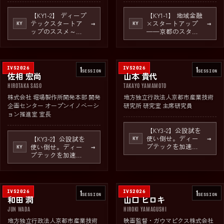
【KY1-2】 ディープ
【KY1-1】 地域金融
テックスタートア
×スタートアップ
→
→
KY
KY
ップのススメ～巨
——京都のスター
額の資金調達、世
トアップ支援、そ
界展開前提のビジ
の現在地
ネスモデル、世界
に注目される興奮
IVS2026
1
IVS2026
1
～
SESSION
SESSION
佐相 宏尚
山本 貴代
HIROTAKA SASO
TAKAYO YAMAMOTO
株式会社 堀場製作所開発本部 開発
地方独立行政法人京都市産業技術
企画センター オープンイノベーシ
研究所 研究室 主席研究員
ョン推進室 室長
【KY3-2】公設試を
使い倒せ。ディー
【KY3-2】公設試を
→
KY
プテックを加速せ
使い倒せ。ディー
→
KY
よ。
プテックを加速せ
よ。
IVS2026
1
IVS2026
1
SESSION
SESSION
和田 潤
山口 ヒロキ
JUN WADA
HIROKI YAMAGUSHI
地方独立行政法人京都市産業技術
映画監督・ガウマピクス株式会社