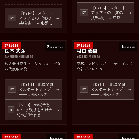
【KY1-5】 スタート
アップとの「知の
【KY1-4】 スタート
→
KY
共鳴場」 ～京都の
アップとの「知の
→
KY
大企業・大学とワ
共鳴場」 ～京都の
ンストップで出会
大企業・大学とワ
える場、伝統と革
ンストップで出会
新のぶつかり合
える場、伝統と革
い！～
新のぶつかり合
IVS2026
2
IVS2026
1
い！～
SESSION
S
SESSION
国本 丈弘
村田 義樹
TAKEHIRO KUNIMOTO
YOSHIKI MURATA
株式会社京信ソーシャルキャピタ
京都キャピタルパートナーズ株式
ル代表取締役
会社ディレクター
【KY1-1】 地域金融
【KY1-1】 地域金融
×スタートアップ
×スタートアップ
→
→
KY
KY
——京都のスター
——京都のスター
トアップ支援、そ
トアップ支援、そ
の現在地
の現在地
【N3-3】 地域金融
の生き残りをかけた
→
N
時代が始まる
IVS2026
1
IVS2026
1