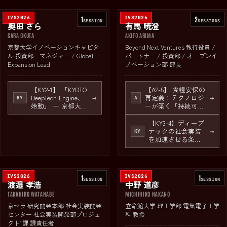
東急不動産
×京都府による
「京都発・世界行
IVS2026
1
IVS2026
2
き」プロジェクト
SESSION
SESSION
S
奥田 さら
有馬 暁澄
SARA OKUTA
AKITO ARIMA
京都大学イノベーションキャピタ
Beyond Next Ventures 執行役員 /
ル 投資部 マネジャー / Global
パートナー / 投資部 / オープンイ
Expansion Lead
ノベーション部 部長
【KY2-1】 「KYOTO
【A2-5】 食糧安保の
DeepTech Engine、
再定義：テクノロジ
→
→
KY
A
始動」 — 京都大学
ーが築く「持続可能
イノベーションキ
な食」の防波堤
ャピタル（iCAP）
【KY3-4】ディープ
×京都府による
テックの社会実装
→
KY
「京都発・世界行
を加速させる条件
き」プロジェクト
とは？ －万博のそ
の先を、GSEで切
り拓く－
IVS2026
1
IVS2026
1
SESSION
SESSION
渡邉 孝浩
中野 道彦
TAKAHIRO WATANABE
MICHIHIKO NAKANO
京セラ 研究開発本部 社会実装開発
立命館大学 理工学部 電気電子工学
センター 社会実装開発部プロジェ
科 教授
クト1課 課責任者