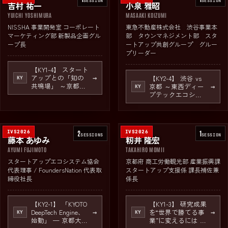
SESSION
SESSION
吉村 祐一
小泉 雅昭
YUICHI YOSHIMURA
MASAAKI KOIZUMI
NISSHA 事業開発室 コーポレート
東急不動産株式会社 渋谷事業本
マーケティング部 新製品企画グル
部 タウンマネジメント部 スタ
ープ長
ートアップ共創グループ グルー
プリーダー
【KY1-4】 スタート
アップとの「知の
→
【KY2-4】 渋谷 vs
KY
共鳴場」 ～京都の
京都 ～東西ディー
→
KY
大企業・大学とワ
プテックエコシス
ンストップで出会
テムの聖地を徹底
える場、伝統と革
議論～ powered by
新のぶつかり合
東急不動産
い！～
IVS2026
2
IVS2026
1
SESSION
S
SESSION
藤本 あゆみ
籾井 隆宏
AYUMI FUJIMOTO
TAKAHIRO MOMII
スタートアップエコシステム協会
京都府 商工労働観光部 産業振興課
代表理事 / FoundersNation 代表取
スタートアップ支援係 課長補佐兼
締役社長
係長
【KY2-1】 「KYOTO
【KY1-3】 研究成果
DeepTech Engine、
を“世界で勝てる事
→
→
KY
KY
始動」 — 京都大学
業”に変えるには ～