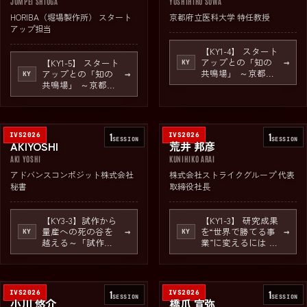
JUMPEI SHIOGA
YOSHIHIRO SOWA
HORIBA（堀場製作所） スタート
京都府立医科大学 特任教授
アップ担当
【KY1-4】 スタート
アップとの「知の
【KY1-5】 スタート
→
KY
共鳴場」 ～京都の
アップとの「知の
→
KY
大企業・大学とワ
共鳴場」 ～京都の
ンストップで出会
大企業・大学とワ
える場、伝統と革
ンストップで出会
新のぶつかり合
える場、伝統と革
い！～
新のぶつかり合
IVS2026
1
IVS2026
1
い！～
SESSION
SESSION
AKIYOSHI
荒井 邦彦
AKI YOSHI
KUNIHIKO ARAI
アドバンスコンポジット株式会社
株式会社ストライクグループ 代表
秘書
取締役社長
【KY3-3】試作から
【KY1-3】 研究成果
量産への死の谷を
を“世界で勝てる事
→
→
KY
KY
越える～「試作の
業”に変えるには ～
聖地・京都」が支
ディープテックス
えるディープテッ
タートアップの資
ク～
本政策～
IVS2026
1
IVS2026
1
SESSION
SESSION
小川 悠介
橋爪 宣弥