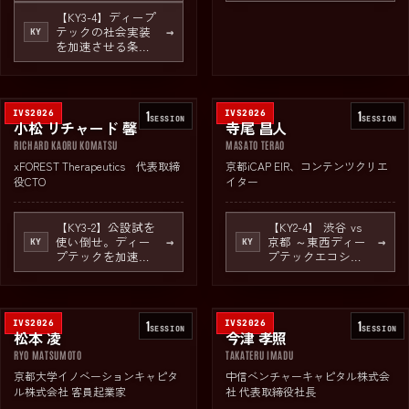
イノベーションキ
ディープテックス
ャピタル（iCAP）
タートアップの資
【KY3-4】ディープ
×京都府による
本政策～
テックの社会実装
→
KY
「京都発・世界行
を加速させる条件
き」プロジェクト
とは？ －万博のそ
の先を、GSEで切
り拓く－
IVS2026
1
IVS2026
1
SESSION
SESSION
小松 リチャード 馨
寺尾 昌人
RICHARD KAORU KOMATSU
MASATO TERAO
xFOREST Therapeutics 代表取締
京都iCAP EIR、コンテンツクリエ
役CTO
イター
【KY3-2】公設試を
【KY2-4】 渋谷 vs
使い倒せ。ディー
京都 ～東西ディー
→
→
KY
KY
プテックを加速せ
プテックエコシス
よ。
テムの聖地を徹底
議論～ powered by
東急不動産
IVS2026
1
IVS2026
1
SESSION
SESSION
松本 凌
今津 孝照
RYO MATSUMOTO
TAKATERU IMADU
京都大学イノベーションキャピタ
中信ベンチャーキャピタル株式会
ル株式会社 客員起業家
社 代表取締役社長