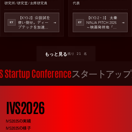
研究所/研究室/主席研究員
代表
【KY3-2】公設試を
【KY2-2・3】 太秦
使い倒せ。ディー
NINJA PITCH 2026
→
→
KY
KY
プテックを加速せ
～映画発祥地「京
よ。
都 太秦100年」特
別開催～ 映画・ゲ
ーム・アニメ等
「コンテンツ産
業」×「先端技
もっと見る
残り
21
名
術」
S Startup Conference
スタートアップ
IVS2026
IVS2025の実績
IVS2025の様子