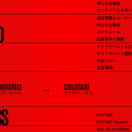
三菱地所
得られる価値
コンテンツとサポー
協創推進営業部
過去実績とムービー
新事業創造部
D
得られる価値
BRICKS FUND TOKYO Co-Found
スケジュール
応募条件と概要
サイドイベントとは
サイドイベント種別
申請フロー
注意事項
NQUIRIES
CHILDCARE
→
お問い合わせ
託児所のご案内
SS
IVS PASS
IVS PASS Student
2026/05/01 IVS