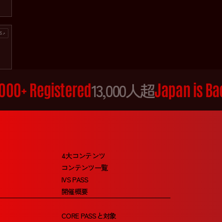
S↗
000+ Registered
13,000人超
Japan is Ba
4大コンテンツ
安部 匠悟
コンテンツ一覧
IVS PASS
開催概要
CORE PASSと対象