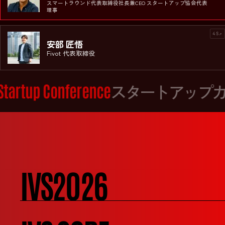
◆ MODERATOR
スマートラウンド代表取締役社長兼CEO スタートアップ協会代表
理事
4S↗
安部 匠悟
Fivot 代表取締役
Startup Conference
スタートアップカ
IVS2026
砂川 大