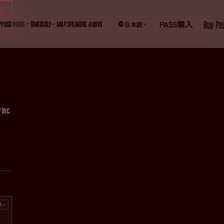
有
PASS購入
Buy Pass
Buy Pass
 PASS
NEWS
TIMETABLE
MAP
SPEAKERS
#atIVS
日本語
STAGE
UPDATE STAGE
 Inc.
るファイナンスの
ーデットという選
t/情報戦略テクノロ
S↗