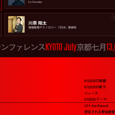
Co-Founder
4
川原 翔太
情報戦略テクノロジー（155A）取締役
ンファレンス
KYOTO July
京都七月
13,
IVS2025の実績
橋本 雄太
IVS2025の様子
ニュース
IVS2026 テーマ
Off-the-Record
想定される参加者像