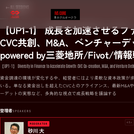
←
ALL SESSIONS
IVS CORE
in ホテルオークラ
【UP1-1】 成長を加速させる
CVC共創、M&A、ベンチャー
powered by三菱地所/Fivot
DATE
07.01
【UP1-1】 Diversity in Finance to Accelerate Growth: CVC Co-creation, M&A, and Venture Debt a
資金調達の環境が変化する中、経営者にはより柔軟な資本政策が
【UP1-1
いる。単なる資金出しを超えたCVCとのアライアンス、最新M&A
ーデットの実態など、多角的な視点で成長戦略を議論する
CVC共創、
登壇者
SPEAKERS
powered 
4S↗
MODERATOR
砂川 大