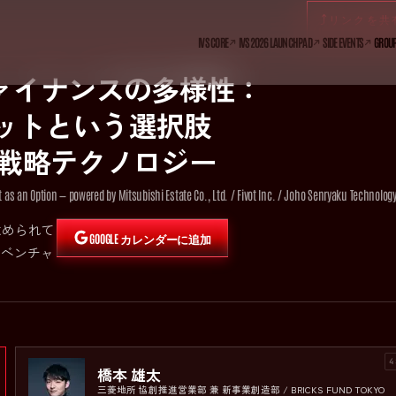
⤴
リンクを共
IVS CORE
IVS2026 LAUNCHPAD
SIDE EVENTS
GROUP
ファイナンスの多様性：
デットという選択肢
/情報戦略テクノロジー
TIME
11:00–12:00
s an Option — powered by Mitsubishi Estate Co., Ltd. / Fivot Inc. / Joho Senryaku Technology
求められて
GOOGLE カレンダーに追加
】 成長を加速させ
やベンチャ
M&A、ベンチャ
by三菱地所/Fivo
4
橋本 雄太
三菱地所 協創推進営業部 兼 新事業創造部 / BRICKS FUND TOKYO